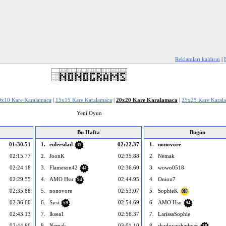
Reklamları kaldırın
|
0x10 Kare Karalamaca
|
15x15 Kare Karalamaca
|
20x20 Kare Karalamaca
|
25x25 Kare Karal
Yeni Oyun
Bu Hafta
Bugün
01:30.51
1.
eulersdad
02:22.37
1.
nonovore
39
02:15.77
2.
JoonK
02:35.88
2.
Nemak
02:24.18
3.
Flameson42
02:36.60
3.
wowo0518
44
02:29.55
4.
AMO Hsu
02:44.95
4.
Onion7
94
02:35.88
5.
nonovore
02:53.07
5.
SophieK
60
02:36.60
6.
Sysi
02:54.69
6.
AMO Hsu
59
94
02:43.13
7.
lksea1
02:56.37
7.
LarissaSophie
02:44.60
8.
Nemak
03:01.10
8.
shadowyshadows