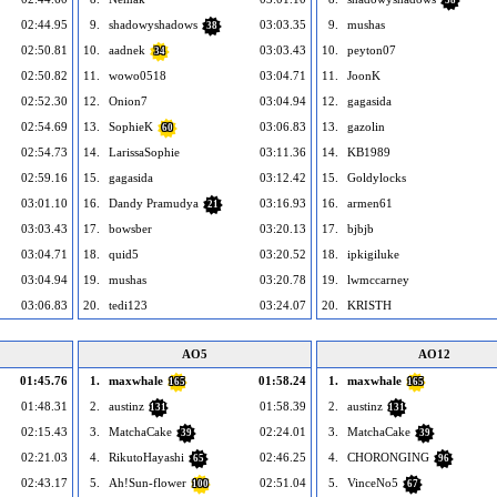
38
02:44.95
9.
shadowyshadows
03:03.35
9.
mushas
38
02:50.81
10.
aadnek
03:03.43
10.
peyton07
34
02:50.82
11.
wowo0518
03:04.71
11.
JoonK
02:52.30
12.
Onion7
03:04.94
12.
gagasida
02:54.69
13.
SophieK
03:06.83
13.
gazolin
60
02:54.73
14.
LarissaSophie
03:11.36
14.
KB1989
02:59.16
15.
gagasida
03:12.42
15.
Goldylocks
03:01.10
16.
Dandy Pramudya
03:16.93
16.
armen61
21
03:03.43
17.
bowsber
03:20.13
17.
bjbjb
03:04.71
18.
quid5
03:20.52
18.
ipkigiluke
03:04.94
19.
mushas
03:20.78
19.
lwmccarney
03:06.83
20.
tedi123
03:24.07
20.
KRISTH
AO5
AO12
01:45.76
1.
maxwhale
01:58.24
1.
maxwhale
165
165
01:48.31
2.
austinz
01:58.39
2.
austinz
131
131
02:15.43
3.
MatchaCake
02:24.01
3.
MatchaCake
39
39
02:21.03
4.
RikutoHayashi
02:46.25
4.
CHORONGING
65
96
02:43.17
5.
Ah!Sun-flower
02:51.04
5.
VinceNo5
100
67