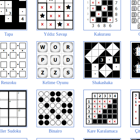
Tapa
Yıldız Savaşı
Kakurasu
Renzoku
Kelime Oyunu
Shakashaka
ller Sudoku
Binairo
Kare Karalamaca
Çit