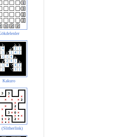
Gökdelenler
Kakuro
 (Slitherlink)