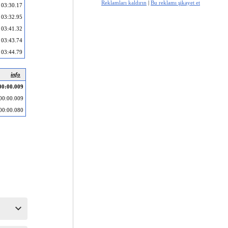
Reklamları kaldırın
|
Bu reklamı şikayet et
03:30.17
03:32.95
03:41.32
03:43.74
03:44.79
info
00:00.009
00:00.009
00:00.080