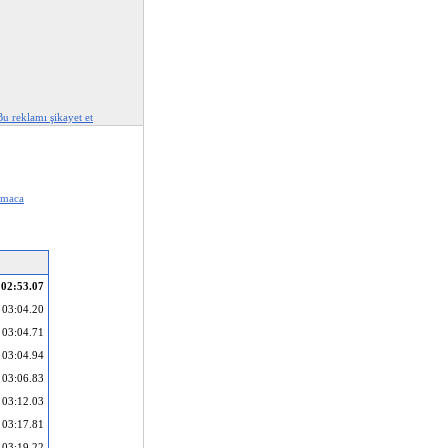
Bu reklamı şikayet et
amaca
02:53.07
03:04.20
03:04.71
03:04.94
03:06.83
03:12.03
03:17.81
03:19.22