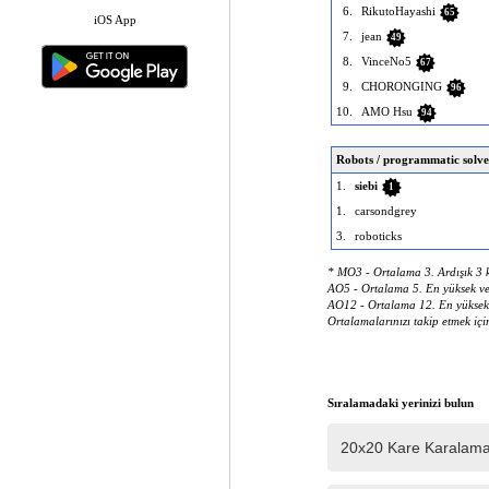
6.
RikutoHayashi
65
iOS App
7.
jean
49
8.
VinceNo5
67
9.
CHORONGING
96
10.
AMO Hsu
94
Robots / programmatic solve
1.
siebi
1
1.
carsondgrey
3.
roboticks
* MO3 - Ortalama 3. Ardışık 3 k
AO5 - Ortalama 5. En yüksek ve
AO12 - Ortalama 12. En yüksek 
Ortalamalarınızı takip etmek içi
Sıralamadaki yerinizi bulun