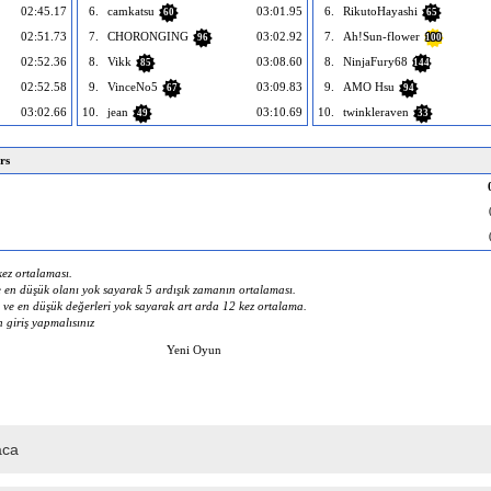
02:45.17
6.
camkatsu
03:01.95
6.
RikutoHayashi
60
65
02:51.73
7.
CHORONGING
03:02.92
7.
Ah!Sun-flower
96
100
02:52.36
8.
Vikk
03:08.60
8.
NinjaFury68
85
144
02:52.58
9.
VinceNo5
03:09.83
9.
AMO Hsu
67
94
03:02.66
10.
jean
03:10.69
10.
twinkleraven
49
33
rs
ez ortalaması.
 en düşük olanı yok sayarak 5 ardışık zamanın ortalaması.
ve en düşük değerleri yok sayarak art arda 12 kez ortalama.
n giriş yapmalısınız
Yeni Oyun