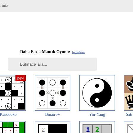
riniz
Daha Fazla Mantık Oyunu:
hide
show
Kurodoko
Binairo+
Yin-Yang
Satr