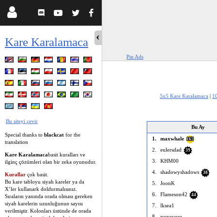
Kare Karalamaca
Pin Ads
5x5 Kare Karalamaca
|
1
Bu siteyi çevir
Bu Ay
Special thanks to
blackcat
for the
1.
maxwhale
165
translation
2.
eulersdad
39
Kare Karalamaca
basit kuralları ve
3.
KHM00
ilginç çözümleri olan bir zeka oyunudur.
4.
shadowyshadows
38
Kurallar
çok basit.
Bu kare tabloyu siyah kareler ya da
5.
JoonK
X’ler kullanark doldurmalısınız.
6.
Flameson42
44
Sıraların yanında orada olması gereken
siyah karelerin uzunluğunun sayısı
7.
lksea1
verilmiştir. Kolonları üstünde de orada
8.
nonovore