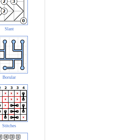
Slant
Borular
Stitches