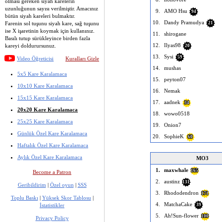
olması gereken siyah karelerin
uzunluğunun sayısı verilmiştir. Amacınız
9.
AMO Hsu
94
bütün siyah kareleri bulmaktır.
10.
Dandy Pramudya
Farenin sol tuşunu siyah kare, sağ tuşunu
21
ise X işaretinin koymak için kullanınız.
11.
shirogane
Basılı tutup sürükleyince birden fazla
12.
Ilyas98
kareyi doldurursunuz.
20
13.
Sysi
59
Video Öğreticisi
Kuralları Gizle
14.
mushas
5x5 Kare Karalamaca
15.
peyton07
10x10 Kare Karalamaca
16.
Nemak
15x15 Kare Karalamaca
17.
aadnek
34
20x20 Kare Karalamaca
18.
wowo0518
25x25 Kare Karalamaca
19.
Onion7
Günlük Özel Kare Karalamaca
20.
SophieK
60
Haftalık Özel Kare Karalamaca
Aylık Özel Kare Karalamaca
MO3
1.
maxwhale
165
Become a Patron
2.
austinz
131
Geribildirim
|
Özel oyun
|
SSS
3.
Rhododendron
171
Toplu Baskı
|
Yüksek Skor Tablosu
|
4.
MatchaCake
İstatistikler
39
5.
Ah!Sun-flower
100
Privacy Policy