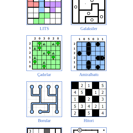
LITS
Galaksiler
Çadırlar
Amiralbattı
Borular
Hitori