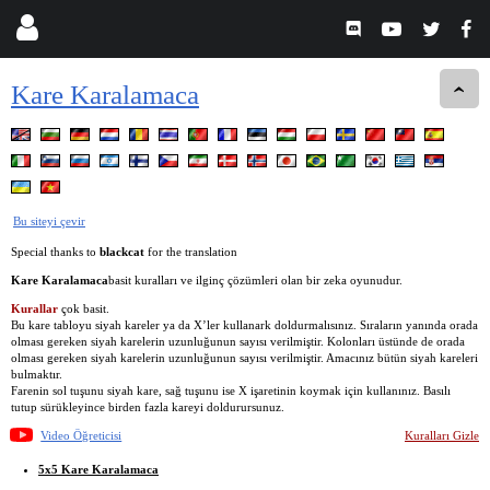
Kare Karalamaca
Bu siteyi çevir
Special thanks to
blackcat
for the translation
Kare Karalamaca
basit kuralları ve ilginç çözümleri olan bir zeka oyunudur.
Kurallar
çok basit.
Bu kare tabloyu siyah kareler ya da X’ler kullanark doldurmalısınız. Sıraların yanında orada
olması gereken siyah karelerin uzunluğunun sayısı verilmiştir. Kolonları üstünde de orada
olması gereken siyah karelerin uzunluğunun sayısı verilmiştir. Amacınız bütün siyah kareleri
bulmaktır.
Farenin sol tuşunu siyah kare, sağ tuşunu ise X işaretinin koymak için kullanınız. Basılı
tutup sürükleyince birden fazla kareyi doldurursunuz.
Video Öğreticisi
Kuralları Gizle
5x5 Kare Karalamaca